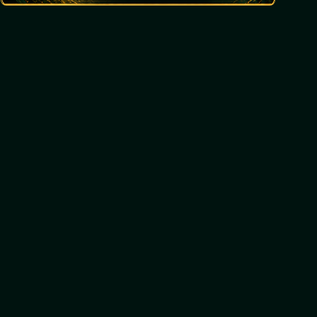
2026-07-26 05:44:24
#2
畅游凯发k8娱乐手机的乐趣与技巧
在数字时代，手机游戏已成为人们休闲娱乐的重要方式之一。不
论是在通勤途中，还是在家中闲暇时光，手机游戏平台为玩家提
供了无限可能。凯发k8娱乐手机则因其丰富的游戏类型和流畅
的用户体验，受到越来越多玩家的喜...